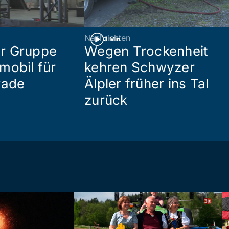
Nachrichten
3 Min
r Gruppe
Wegen Trockenheit
mobil für
kehren Schwyzer
rade
Älpler früher ins Tal
zurück