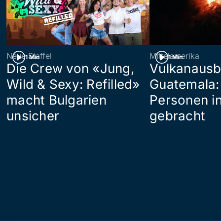
Neue Staffel
Mittelamerika
1 Min
1 Min
Die Crew von «Jung,
Vulkanausb
Wild & Sexy: Refilled»
Guatemala:
macht Bulgarien
Personen in
unsicher
gebracht