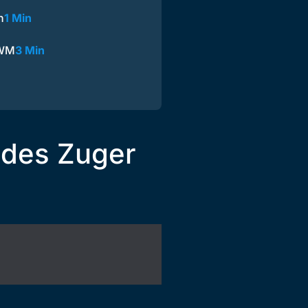
n
1 Min
 WM
3 Min
 des Zuger