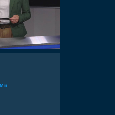
n
 Min