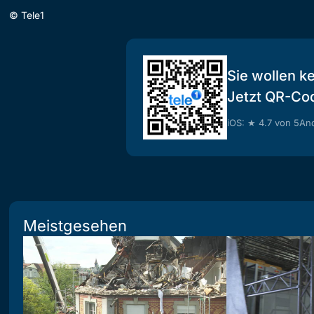
©
Tele1
Sie wollen k
Jetzt QR-Co
iOS: ★ 4.7 von 5
And
Meistgesehen