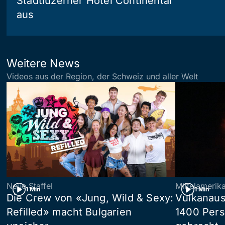
Stadtluzerner Hotel Continental
aus
Weitere News
Videos aus der Region, der Schweiz und aller Welt
Neue Staffel
Mittelamerik
1 Min
1 Min
Die Crew von «Jung, Wild & Sexy:
Vulkanaus
Refilled» macht Bulgarien
1400 Pers