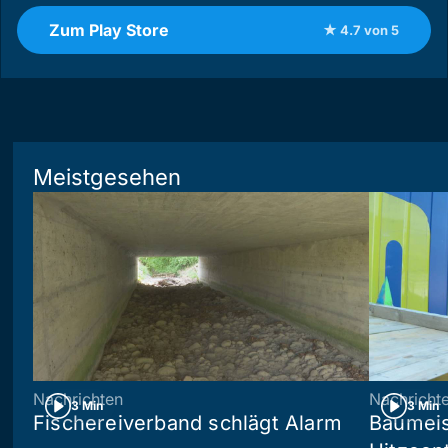
Zum Play Store
★ 4.7 von 5
Meistgesehen
Nachrichten
Nachricht
3 Min
3 Min
Fischereiverband schlägt Alarm
Baumeis