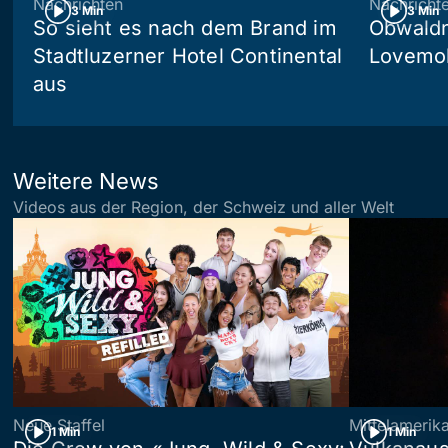
Nachrichten
Nachricht
3 Min
3 Min
So sieht es nach dem Brand im
Obwaldn
Stadtluzerner Hotel Continental
Lovemob
aus
Weitere News
Videos aus der Region, der Schweiz und aller Welt
Neue Staffel
Mittelamerik
1 Min
1 Min