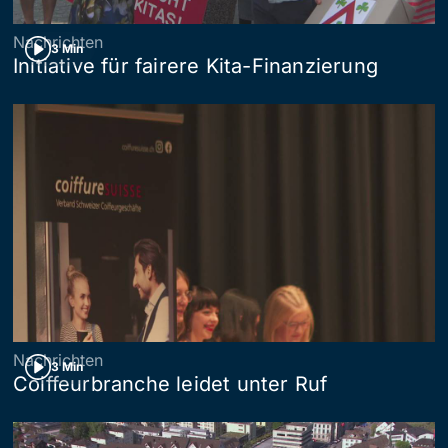
Nachrichten
3 Min
Initiative für fairere Kita-Finanzierung
Nachrichten
3 Min
Coiffeurbranche leidet unter Ruf