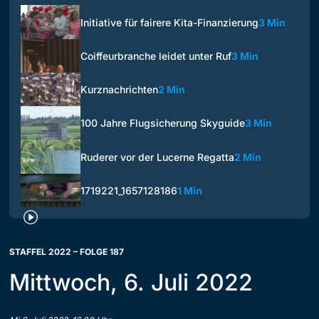
Initiative für fairere Kita-Finanzierung
3 Min
Coiffeurbranche leidet unter Ruf
3 Min
Kurznachrichten
2 Min
100 Jahre Flugsicherung Skyguide
3 Min
Ruderer vor der Lucerne Regatta
2 Min
1719221_1657128186
1 Min
STAFFEL 2022 – FOLGE 187
Mittwoch, 6. Juli 2022