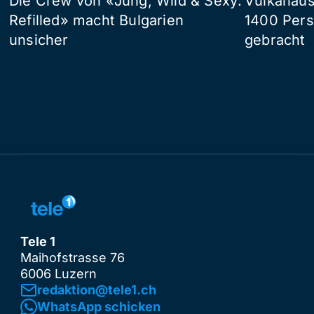
Die Crew von «Jung, Wild & Sexy:
Vulkanaus
Refilled» macht Bulgarien
1400 Pers
unsicher
gebracht
Tele 1
Maihofstrasse 76
6006 Luzern
redaktion@tele1.ch
WhatsApp schicken