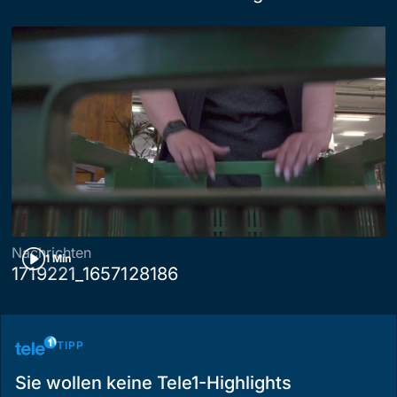
Nachrichten
1 Min
1719221_1657128186
TIPP
Sie wollen keine Tele1-Highlights