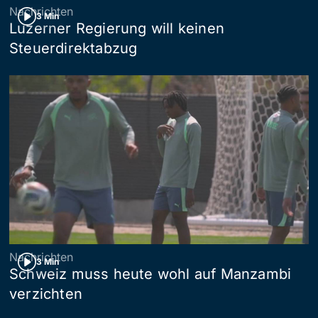
Nachrichten
3 Min
Luzerner Regierung will keinen
Steuerdirektabzug
Nachrichten
3 Min
Schweiz muss heute wohl auf Manzambi
verzichten