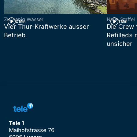
Zu wenig Wasser
Neue Staffel
2 Min
1 Min
Vier Thur-Kraftwerke ausser
Die Crew 
Betrieb
Refilled»
unsicher
Tele 1
Maihofstrasse 76