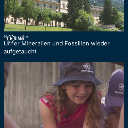
Nachrichten
3 Min
Urner Mineralien und Fossilien wieder
aufgetaucht