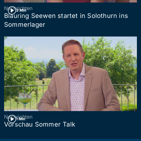
Nachrichten
3 Min
Blauring Seewen startet in Solothurn ins
Sommerlager
Nachrichten
1 Min
Vorschau Sommer Talk