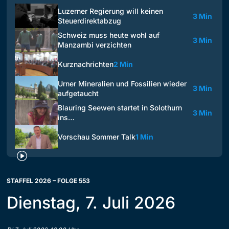
Luzerner Regierung will keinen
3 Min
Steuerdirektabzug
Schweiz muss heute wohl auf
3 Min
Manzambi verzichten
Kurznachrichten
2 Min
Urner Mineralien und Fossilien wieder
3 Min
aufgetaucht
Blauring Seewen startet in Solothurn
3 Min
ins…
Vorschau Sommer Talk
1 Min
STAFFEL 2026 – FOLGE 553
Dienstag, 7. Juli 2026