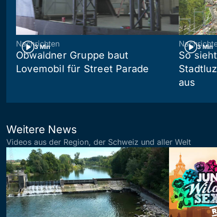
Nachrichten
Nachricht
3 Min
3 Min
Obwaldner Gruppe baut
So sieh
Lovemobil für Street Parade
Stadtlu
aus
Weitere News
Videos aus der Region, der Schweiz und aller Welt