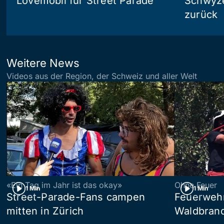
Lovemobil für Street Parade
Schwyzer
zurück
Weitere News
Videos aus der Region, der Schweiz und aller Welt
«Ein Tag im Jahr ist das okay»
Ohne Feuer
1 Min
1 Min
Street-Parade-Fans campen
Feuerwehr 
mitten in Zürich
Waldbrand