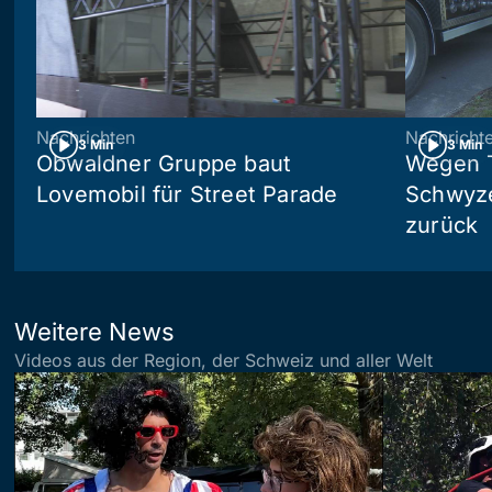
Nachrichten
Nachricht
3 Min
3 Min
Obwaldner Gruppe baut
Wegen T
Lovemobil für Street Parade
Schwyzer
zurück
Weitere News
Videos aus der Region, der Schweiz und aller Welt