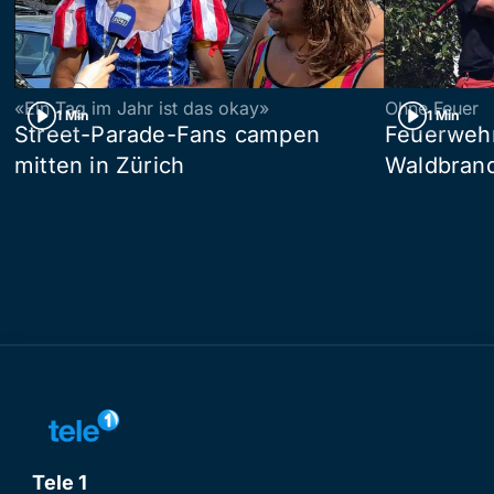
«Ein Tag im Jahr ist das okay»
Ohne Feuer
1 Min
1 Min
Street-Parade-Fans campen
Feuerwehr 
mitten in Zürich
Waldbrand
Tele 1