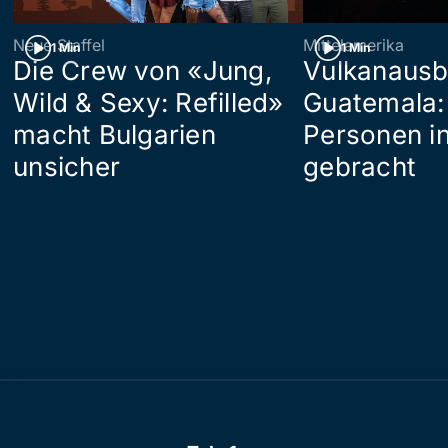
Neue Staffel
Mittelamerika
1 Min
1 Min
Die Crew von «Jung,
Vulkanausb
Wild & Sexy: Refilled»
Guatemala:
macht Bulgarien
Personen in
unsicher
gebracht