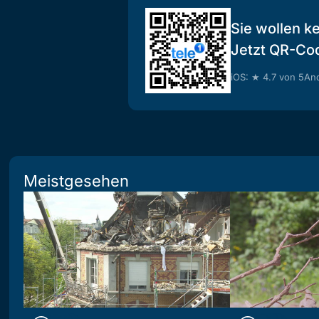
Sie wollen k
Jetzt QR-Co
iOS: ★ 4.7 von 5
And
Meistgesehen