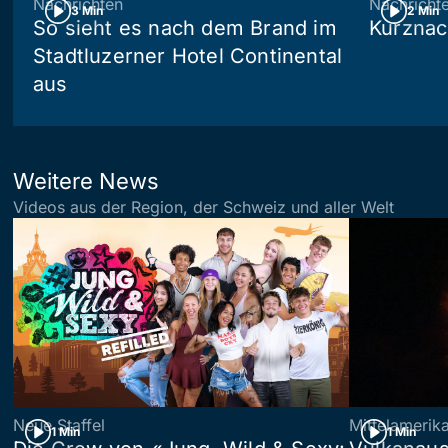
Nachrichten
Nachricht
3 Min
2 Min
So sieht es nach dem Brand im
Kurznac
Stadtluzerner Hotel Continental
aus
Weitere News
Videos aus der Region, der Schweiz und aller Welt
Neue Staffel
Mittelamerik
1 Min
1 Min