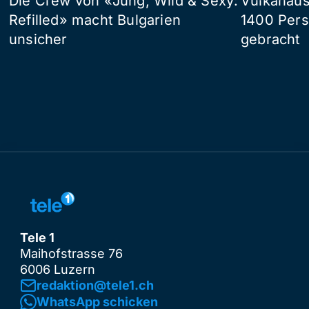
Die Crew von «Jung, Wild & Sexy:
Vulkanaus
Refilled» macht Bulgarien
1400 Pers
unsicher
gebracht
Tele 1
Maihofstrasse 76
6006 Luzern
redaktion@tele1.ch
WhatsApp schicken