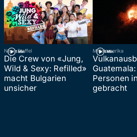
Neue Staffel
Mittelamerika
1 Min
1 Min
Die Crew von «Jung,
Vulkanausb
Wild & Sexy: Refilled»
Guatemala:
macht Bulgarien
Personen in
unsicher
gebracht