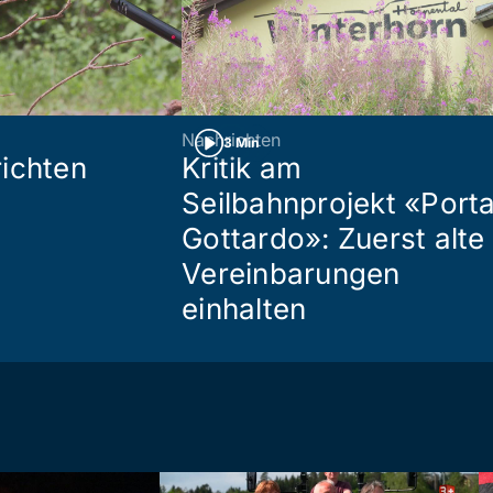
Nachrichten
3 Min
ichten
Kritik am
Seilbahnprojekt «Port
Gottardo»: Zuerst alte
Vereinbarungen
einhalten