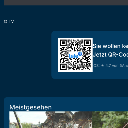
©
TV
Sie wollen k
Jetzt QR-Co
iOS: ★ 4.7 von 5
And
Meistgesehen