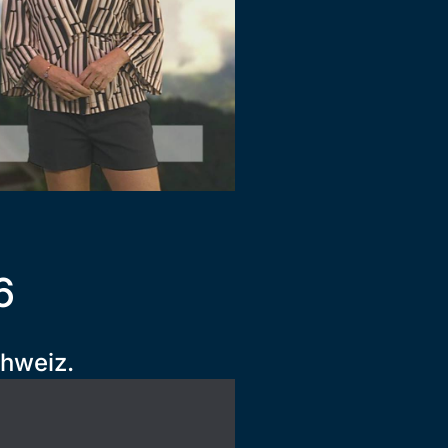
6
chweiz.