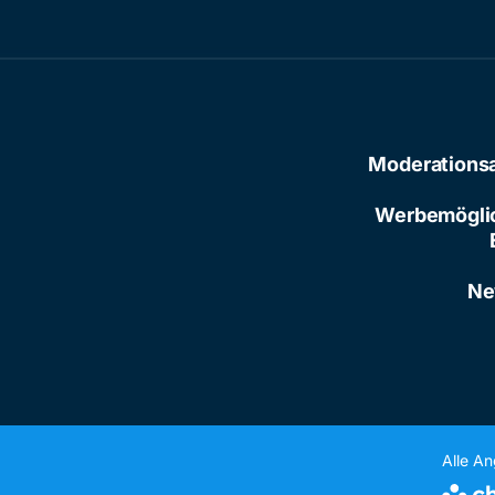
Moderations
Werbemögli
Ne
Alle A