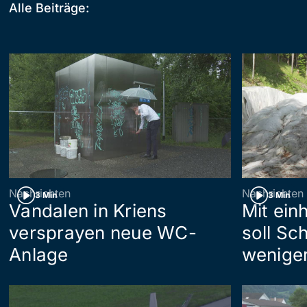
Alle Beiträge:
Nachrichten
Nachrichten
3 Min
3 Min
Vandalen in Kriens
Mit ein
versprayen neue WC-
soll Sc
Anlage
wenige