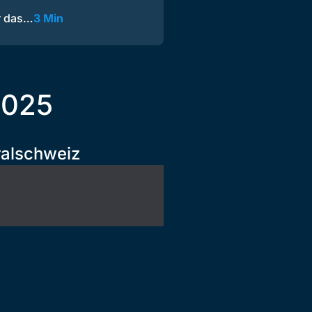
ür das…
3 Min
2025
ralschweiz