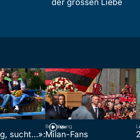
der grossen Liebe
Beerdigung
L
1 Min
ig, sucht…»:
Milan-Fans