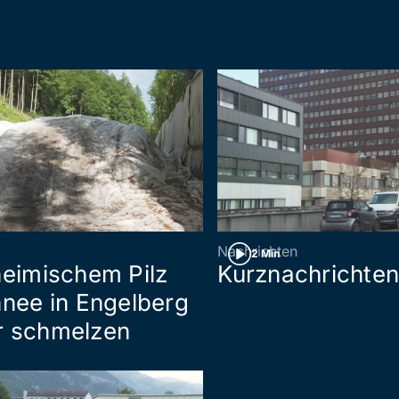
Nachrichten
2 Min
heimischem Pilz
Kurznachrichte
hnee in Engelberg
r schmelzen