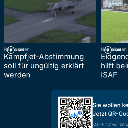
Nachrichten
Nachrichten
3 Min
3 Min
Kampfjet-Abstimmung
Eidgen
soll für ungültig erklärt
hilft b
werden
ISAF
Sie wollen k
Jetzt QR-Co
iOS: ★ 4.7 von 5
And