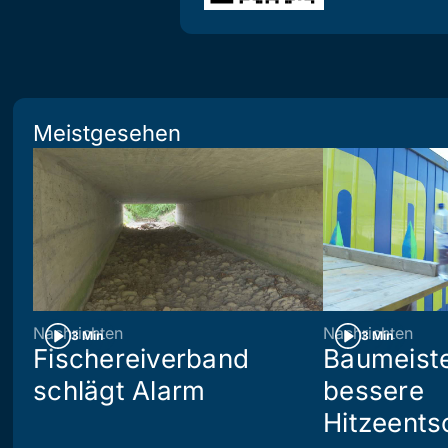
Meistgesehen
Nachrichten
Nachrichten
3 Min
3 Min
Fischereiverband
Baumeiste
schlägt Alarm
bessere
Hitzeents