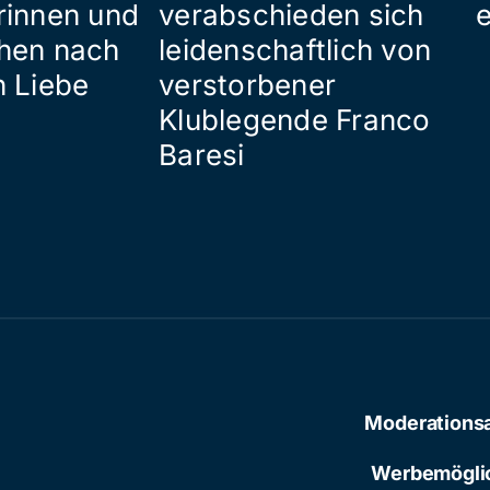
rinnen und
verabschieden sich
hen nach
leidenschaftlich von
n Liebe
verstorbener
Klublegende Franco
Baresi
Moderations
Werbemögli