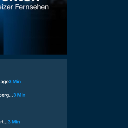
lage
3 Min
lberg…
3 Min
ärt…
3 Min