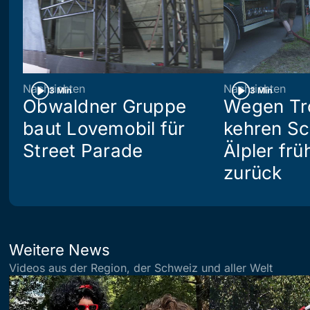
Nachrichten
Nachrichten
3 Min
3 Min
Obwaldner Gruppe
Wegen Tr
baut Lovemobil für
kehren S
Street Parade
Älpler frü
zurück
Weitere News
Videos aus der Region, der Schweiz und aller Welt