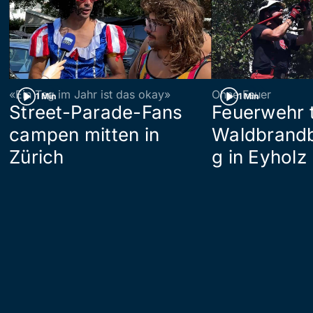
«Ein Tag im Jahr ist das okay»
Ohne Feuer
1 Min
1 Min
Street-Parade-Fans
Feuerwehr t
campen mitten in
Waldbrand
Zürich
g in Eyholz