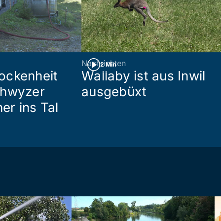
Nachrichten
2 Min
ockenheit
Wallaby ist aus Inwil
chwyzer
ausgebüxt
her ins Tal