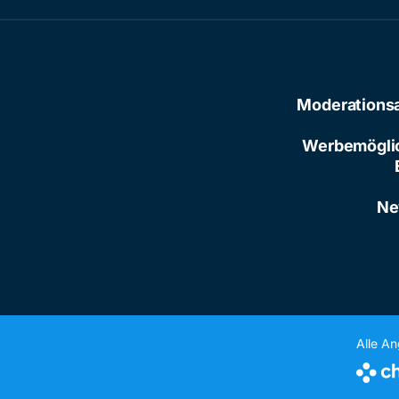
Moderations
Werbemögli
Ne
Alle A