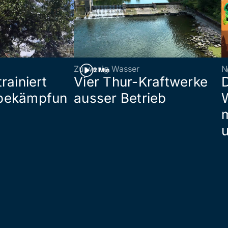
Zu wenig Wasser
N
2 Min
rainiert
Vier Thur-Kraftwerke
bekämpfun
ausser Betrieb
W